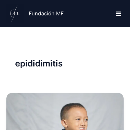
Ir
al
Fundación MF
contenido
epididimitis