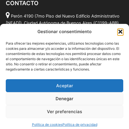
CONTACTO
Perón 4190 (7mo Piso del Nuevo Edificio Administrativo
[NEAD]), Ciudad Autónoma de Buenos Aires (C1199-ABB),
Argentina.
Gestionar consentimiento
(011) 49590381
Para ofrecer las mejores experiencias, utilizamos tecnologías como las
info@fundacionmf.org.ar
cookies para almacenar y/o acceder a la información del dispositivo. El
consentimiento de estas tecnologías nos permitirá procesar datos como
el comportamiento de navegación o las identificaciones únicas en este
sitio. No consentir o retirar el consentimiento, puede afectar
negativamente a ciertas características y funciones.
Quiénes somos
@fundacionmf
Aceptar
Politica de privacidad
Denegar
Ver preferencias
Todos los derechos © 2026 Fundación MF
Política de cookies
Política de privacidad