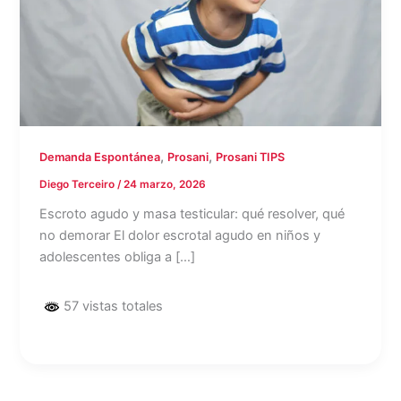
,
,
Demanda Espontánea
Prosani
Prosani TIPS
Diego Terceiro
/
24 marzo, 2026
Escroto agudo y masa testicular: qué resolver, qué
no demorar El dolor escrotal agudo en niños y
adolescentes obliga a […]
57 vistas totales