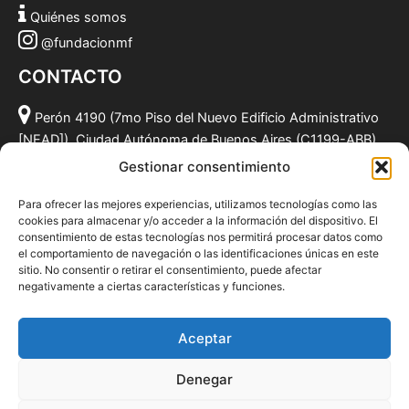
Quiénes somos
@fundacionmf
CONTACTO
Perón 4190 (7mo Piso del Nuevo Edificio Administrativo
[NEAD]), Ciudad Autónoma de Buenos Aires (C1199-ABB),
Argentina.
Gestionar consentimiento
(011) 49590381
Para ofrecer las mejores experiencias, utilizamos tecnologías como las
info@fundacionmf.org.ar
cookies para almacenar y/o acceder a la información del dispositivo. El
consentimiento de estas tecnologías nos permitirá procesar datos como
el comportamiento de navegación o las identificaciones únicas en este
sitio. No consentir o retirar el consentimiento, puede afectar
negativamente a ciertas características y funciones.
Quiénes somos
@fundacionmf
Aceptar
Politica de privacidad
Denegar