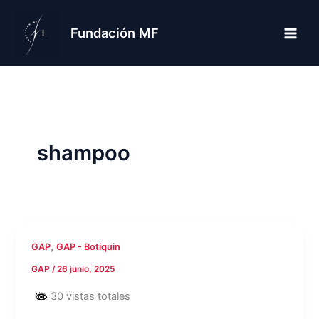
Ir
al
Fundación MF
contenido
shampoo
,
GAP
GAP - Botiquin
GAP
/
26 junio, 2025
30 vistas totales