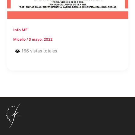
Info MF
Micelio
/
3 mayo, 2022
166 vistas totales