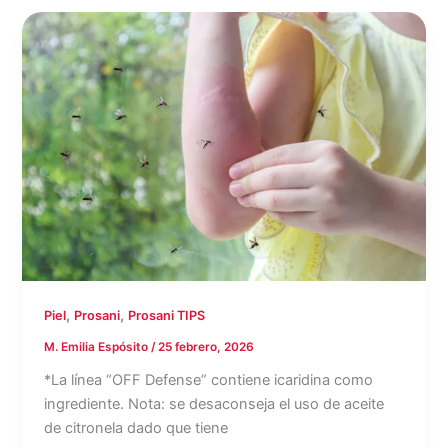
,
,
Piel
Prosani
Prosani TIPS
M. Emilia Espósito
/
25 febrero, 2026
*La línea “OFF Defense” contiene icaridina como
ingrediente. Nota: se desaconseja el uso de aceite
de citronela dado que tiene