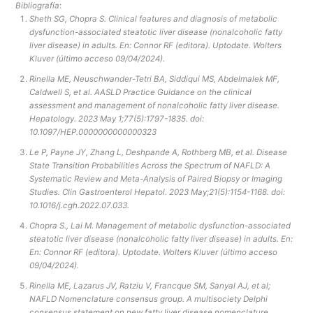
Bibliografía
:
Sheth SG, Chopra S. Clinical features and diagnosis of metabolic
dysfunction-associated steatotic liver disease (nonalcoholic fatty
liver disease) in adults. En: Connor RF (editora). Uptodate. Wolters
Kluver (último acceso 09/04/2024).
Rinella ME, Neuschwander-Tetri BA, Siddiqui MS, Abdelmalek MF,
Caldwell S, et al. AASLD Practice Guidance on the clinical
assessment and management of nonalcoholic fatty liver disease.
Hepatology. 2023 May 1;77(5):1797-1835. doi:
10.1097/HEP.0000000000000323
Le P, Payne JY, Zhang L, Deshpande A, Rothberg MB, et al. Disease
State Transition Probabilities Across the Spectrum of NAFLD: A
Systematic Review and Meta-Analysis of Paired Biopsy or Imaging
Studies. Clin Gastroenterol Hepatol. 2023 May;21(5):1154-1168. doi:
10.1016/j.cgh.2022.07.033.
Chopra S., Lai M. Management of metabolic dysfunction-associated
steatotic liver disease (nonalcoholic fatty liver disease) in adults. En:
En: Connor RF (editora). Uptodate. Wolters Kluver (último acceso
09/04/2024).
Rinella ME, Lazarus JV, Ratziu V, Francque SM, Sanyal AJ, et al;
NAFLD Nomenclature consensus group. A multisociety Delphi
consensus statement on new fatty liver disease nomenclature.