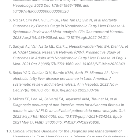
Hepatology. 2023 Dec 1;78(6):1966-1986. doi:
10.1097/HEP.0000000000000520
Ng CH, Lim WH, Hui Lim GE, Hao Tan DJ, Syn N, et al Mortality
Outcomes by Fibrosis Stage in Nonalcoholic Fatty Liver Disease: A
Systematic Review and Meta-analysis. Clin Gastroenterol Hepatol.
2023 Apr;21(4):931-939.e5. doi: 10.1016/j.cgh.2022.04.014
Sanyal AJ, Van Natta ML, Clark J, Neuschwander-Tetri BA, Diehl A, et
al; NASH Clinical Research Network (CRN). Prospective Study of
Outcomes in Adults with Nonalcoholic Fatty Liver Disease. N Engl J
Med. 2021 Oct 21;385(17):1559-1569. doi: 10.1056/NEJMoa2029349
Rojas YAO, Cuellar CLV, Barrón KMA, Arab JP, Miranda AL. Non-
alcoholic fatty liver disease prevalence in Latin America: A
systematic review and meta-analysis. Ann Hepatol. 2022 Nov-
Dec;27(6):100706. doi: 10.1016/j.aohep.2022.100706
Mózes FE, Lee JA, Selvaraj EA, Jayaswal ANA, Trauner M, et al.
Diagnostic accuracy of non-invasive tests for advanced fibrosis in
patients with NAFLD: an individual patient data meta-analysis. Gut.
2022 May;71(5):1006-1019. doi: 10.1136/gutjnl-2021-324243. Epub
2021 May 17. PMID: 34001645; PMCID: PMC8995830.
Clinical Practice Guideline for the Diagnosis and Management of