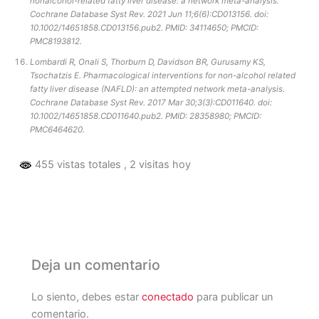
nonalcohol-related fatty liver disease: a network meta-analysis.
Cochrane Database Syst Rev. 2021 Jun 11;6(6):CD013156. doi:
10.1002/14651858.CD013156.pub2. PMID: 34114650; PMCID:
PMC8193812.
Lombardi R, Onali S, Thorburn D, Davidson BR, Gurusamy KS,
Tsochatzis E. Pharmacological interventions for non-alcohol related
fatty liver disease (NAFLD): an attempted network meta-analysis.
Cochrane Database Syst Rev. 2017 Mar 30;3(3):CD011640. doi:
10.1002/14651858.CD011640.pub2. PMID: 28358980; PMCID:
PMC6464620.
455 vistas totales
, 2 visitas hoy
Deja un comentario
Lo siento, debes estar
conectado
para publicar un
comentario.