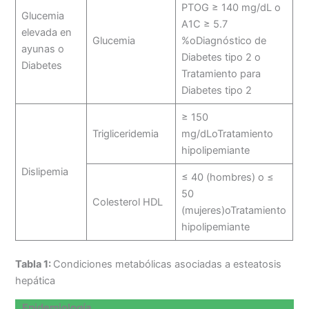
PTOG ≥ 140 mg/dL o
Glucemia
A1C ≥ 5.7
elevada en
Glucemia
%oDiagnóstico de
ayunas o
Diabetes tipo 2 o
Diabetes
Tratamiento para
Diabetes tipo 2
≥ 150
Trigliceridemia
mg/dLoTratamiento
hipolipemiante
Dislipemia
≤ 40 (hombres) o ≤
50
Colesterol HDL
(mujeres)oTratamiento
hipolipemiante
Tabla 1:
Condiciones metabólicas asociadas a esteatosis
hepática
Epidemiología