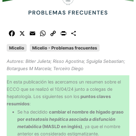
F
X
E
W
C
P
C
a
m
h
o
r
o
Micelio
Micelio - Problemas frecuentes
c
a
a
p
i
m
e
i
t
y
n
p
Autores: Bitler Julieta; Risso Agostina; Sguiglia Sebastian;
b
l
s
L
t
a
Botargues M Marcela; Terceiro Diego
o
A
i
r
o
p
n
t
En esta publicación les acercamos un resumen sobre el
k
p
k
i
ECCO que se realizó el 10/04/24 junto a colegas de
r
hepatología. Los siguientes son los
puntos claves
resumidos
:
Se ha decidido
cambiar el nombre de hígado graso
por
esteatosis hepática asociada a disfunción
metabólica
(MASLD en inglés)
, ya que el nombre
anterior es considerado estigmatizante.