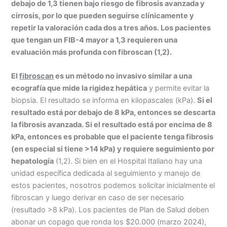
debajo de 1,3 tienen bajo riesgo de fibrosis avanzada y
cirrosis, por lo que pueden seguirse clínicamente y
repetir la valoración cada dos a tres años. Los pacientes
que tengan un FIB-4 mayor a 1,3 requieren una
evaluación más profunda con fibroscan (1,2).
El
fibroscan
es un método no invasivo similar a una
ecografía que mide la rigidez hepática
y permite evitar la
biopsia. El resultado se informa en kilopascales (kPa).
Si el
resultado está por debajo de 8 kPa, entonces se descarta
la fibrosis avanzada. Si el resultado está por encima de 8
kPa, entonces es probable que el paciente tenga fibrosis
(en especial si tiene >14 kPa) y requiere seguimiento por
hepatología
(1,2). Si bien en el Hospital Italiano hay una
unidad específica dedicada al seguimiento y manejo de
estos pacientes, nosotros podemos solicitar inicialmente el
fibroscan y luego derivar en caso de ser necesario
(resultado >8 kPa). Los pacientes de Plan de Salud deben
abonar un copago que ronda los $20.000 (marzo 2024),