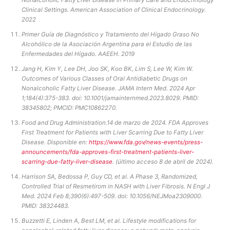
Nonalcoholic Fatty Liver Disease in Primary Care and Endocrinology
Clinical Settings. American Association of Clinical Endocrinology.
2022
Primer Guía de Diagnóstico y Tratamiento del Hígado Graso No
Alcohólico de la Asociación Argentina para el Estudio de las
Enfermedades del Hígado. AAEEH. 2019
Jang H, Kim Y, Lee DH, Joo SK, Koo BK, Lim S, Lee W, Kim W.
Outcomes of Various Classes of Oral Antidiabetic Drugs on
Nonalcoholic Fatty Liver Disease. JAMA Intern Med. 2024 Apr
1;184(4):375-383. doi: 10.1001/jamainternmed.2023.8029. PMID:
38345802; PMCID: PMC10862270.
Food and Drug Administration.14 de marzo de 2024. FDA Approves
First Treatment for Patients with Liver Scarring Due to Fatty Liver
Disease. Disponible en:
https://www.fda.gov/news-events/press-
announcements/fda-approves-first-treatment-patients-liver-
scarring-due-fatty-liver-disease
. (último acceso 8 de abril de 2024).
Harrison SA, Bedossa P, Guy CD, et al. A Phase 3, Randomized,
Controlled Trial of Resmetirom in NASH with Liver Fibrosis. N Engl J
Med. 2024 Feb 8;390(6):497-509. doi: 10.1056/NEJMoa2309000.
PMID: 38324483.
Buzzetti E, Linden A, Best LM, et al. Lifestyle modifications for