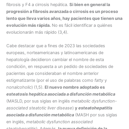
fibrosis y F4 a cirrosis hepática.
Si bien en general la
progresión a fibrosis avanzada o cirrosis es un proceso
lento que lleva varios años, hay pacientes que tienen una
evolución más rápida.
No es fácil identificar a quiénes
evolucionarán más rápido (3,4).
Cabe destacar que a fines de 2023 las sociedades
europeas, norteamericanas y latinoamericanas de
hepatología decidieron cambiar el nombre de esta
condición, en respuesta a un pedido de sociedades de
pacientes que consideraban el nombre anterior
estigmatizante (por el uso de palabras como
fatty
y
nonalcoholic
) (1,5).
El nuevo nombre adoptado es
esteatosis hepática asociada a disfunción metabólica
(MASLD, por sus siglas en inglés
metabolic dysfunction-
associated steatotic liver disease
)
y
esteatohepatitis
asociada a disfunción metabólica
(MASH por sus siglas
en inglés,
metabolic dysfunction associated
steatohepatitis
). Además,
la nueva definición de la