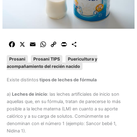
F
X
E
W
C
P
C
a
m
h
o
r
o
Prosani
Prosani TIPS
Puericultura y
c
a
a
p
i
m
acompañamiento del recién nacido
e
i
t
y
n
p
b
l
s
L
t
a
Existe distintos
tipos de leches de fórmula
o
A
i
r
o
p
n
t
a)
Leches de inicio
: las leches artificiales de inicio son
k
p
k
i
aquellas que, en su fórmula, tratan de parecerse lo más
r
posible a la leche materna (LM) en cuanto a su aporte
calórico y a su carga de solutos. Comúnmente se
denominan con el número 1 (ejemplo: Sancor bebé 1,
Nidina 1).