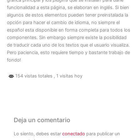
gráfica principal y los
plugins
que se instalan para darle
e
i
t
y
n
p
funcionalidad a esta página, se elaboran en inglés. Si bien
b
l
s
L
t
a
algunos de estos elementos pueden tener preinstalada la
o
A
i
r
opción para hacer el cambio de idioma, no siempre el
o
p
n
t
español esta disponible en forma completa para todos los
k
p
k
i
componentes. Sin embargo siempre existe la posibilidad
r
de traducir cada uno de los textos que el usuario visualiza.
Pero paciencia, esto requiere tiempo y bastante trabajo de
fondo!
154 vistas totales
, 1 visitas hoy
Deja un comentario
Lo siento, debes estar
conectado
para publicar un