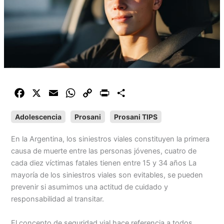
F
X
E
W
C
P
C
a
m
h
o
r
o
Adolescencia
Prosani
Prosani TIPS
c
a
a
p
i
m
e
i
t
y
n
p
En la Argentina, los siniestros viales constituyen la primera
b
l
s
L
t
a
causa de muerte entre las personas jóvenes, cuatro de
o
A
i
r
cada diez víctimas fatales tienen entre 15 y 34 años La
o
p
n
t
mayoría de los siniestros viales son evitables, se pueden
k
p
k
i
prevenir si asumimos una actitud de cuidado y
r
responsabilidad al transitar.
El concepto de seguridad vial hace referencia a todos