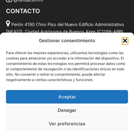
@fundacionmf
CONTACTO
Perón 4190 (7mo Piso del Nuevo Edificio Administrativo
[NEAD]), Ciudad Autónoma de Buenos Aires (C1199-ABB),
Argentina.
Gestionar consentimiento
(011) 49590381
Para ofrecer las mejores experiencias, utilizamos tecnologías como las
info@fundacionmf.org.ar
cookies para almacenar y/o acceder a la información del dispositivo. El
consentimiento de estas tecnologías nos permitirá procesar datos como
el comportamiento de navegación o las identificaciones únicas en este
sitio. No consentir o retirar el consentimiento, puede afectar
negativamente a ciertas características y funciones.
Quiénes somos
@fundacionmf
Aceptar
Politica de privacidad
Denegar
Ver preferencias
Todos los derechos © 2026 Fundación MF