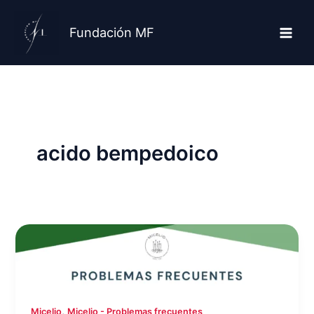
Ir
al
Fundación MF
contenido
acido bempedoico
,
Micelio
Micelio - Problemas frecuentes