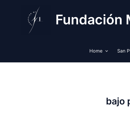
Ir
al
Fundación
contenido
Home
San P
bajo 