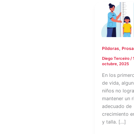
,
Píldoras
Prosa
Diego Terceiro
/
octubre, 2025
En los primer
de vida, algu
niños no logr
mantener un r
adecuado de
crecimiento e
y talla. […]