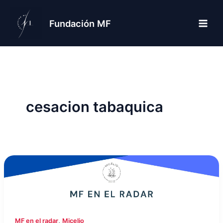
Ir
al
Fundación MF
contenido
cesacion tabaquica
,
MF en el radar
Micelio