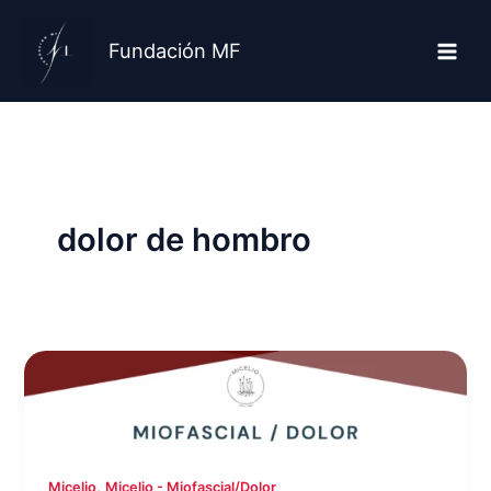
Ir
al
Fundación MF
contenido
dolor de hombro
,
Micelio
Micelio - Miofascial/Dolor