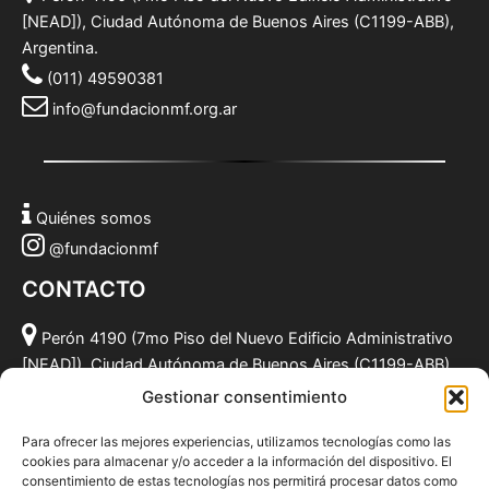
[NEAD]), Ciudad Autónoma de Buenos Aires (C1199-ABB),
Argentina.
(011) 49590381
info@fundacionmf.org.ar
Quiénes somos
@fundacionmf
CONTACTO
Perón 4190 (7mo Piso del Nuevo Edificio Administrativo
[NEAD]), Ciudad Autónoma de Buenos Aires (C1199-ABB),
Argentina.
Gestionar consentimiento
(011) 49590381
Para ofrecer las mejores experiencias, utilizamos tecnologías como las
info@fundacionmf.org.ar
cookies para almacenar y/o acceder a la información del dispositivo. El
consentimiento de estas tecnologías nos permitirá procesar datos como