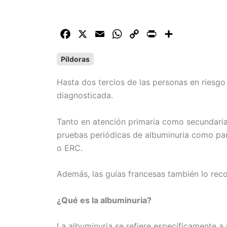
F
X
E
W
C
P
C
a
m
h
o
r
o
Píldoras
c
a
a
p
i
m
e
i
t
y
n
p
Hasta dos tercios de las personas en riesgo
b
l
s
L
t
a
diagnosticada.
o
A
i
r
o
p
n
t
Tanto en atención primaria como secundaria e
k
p
k
i
pruebas periódicas de albuminuria como part
r
o ERC.
Además, las guías francesas también lo rec
¿Qué es la albuminuria?
La albuminuria se refiere específicamente a