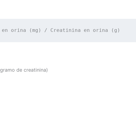
 en orina (mg) / Creatinina en orina (g)
gramo de creatinina)