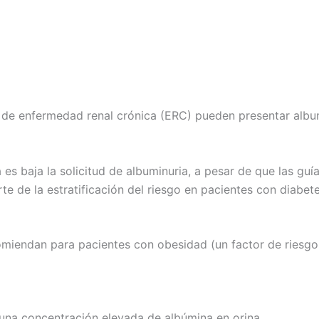
 de enfermedad renal crónica (ERC) pueden presentar album
s baja la solicitud de albuminuria, a pesar de que las guí
e de la estratificación del riesgo en pacientes con diabet
omiendan para pacientes con obesidad (un factor de riesgo
 una concentración elevada de albúmina en orina.