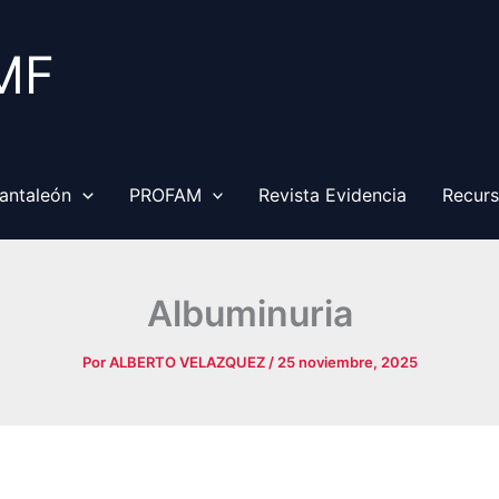
MF
antaleón
PROFAM
Revista Evidencia
Recur
Albuminuria
Por
ALBERTO VELAZQUEZ
/
25 noviembre, 2025