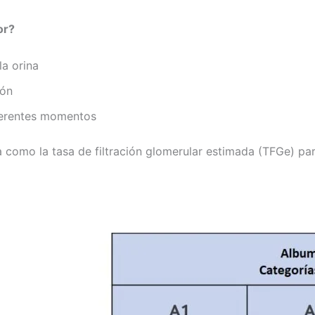
or?
la orina
ión
ferentes momentos
a como la tasa de filtración glomerular estimada (TFGe) pa