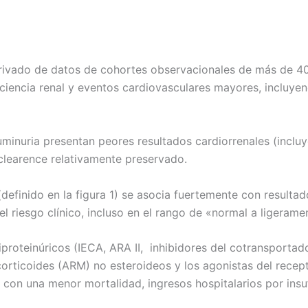
derivado de datos de cohortes observacionales de más de 40
ficiencia renal y eventos cardiovasculares mayores, incluye
uminuria presentan peores resultados cardiorrenales (inclu
n clearence relativamente preservado.
definido en la figura 1) se asocia fuertemente con resulta
 el riesgo clínico, incluso en el rango de «normal a ligera
roteinúricos (IECA, ARA II, inhibidores del cotransportado
orticoides (ARM) no esteroideos y los agonistas del recept
a con una menor mortalidad, ingresos hospitalarios por insu