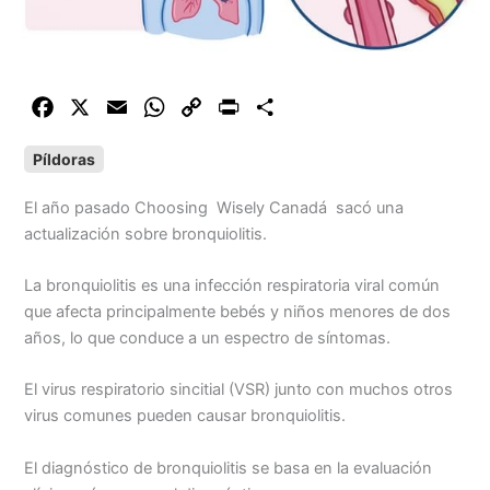
F
X
E
W
C
P
C
a
m
h
o
r
o
Píldoras
c
a
a
p
i
m
e
i
t
y
n
p
El año pasado Choosing Wisely Canadá sacó una
b
l
s
L
t
a
actualización sobre bronquiolitis.
o
A
i
r
o
p
n
t
La bronquiolitis es una infección respiratoria viral común
k
p
k
i
que afecta principalmente
bebés y niños menores de dos
r
años, lo que conduce a un espectro de
síntomas.
El virus respiratorio sincitial (VSR) junto con muchos otros
virus comunes pueden causar bronquiolitis.
El diagnóstico de bronquiolitis se basa en la evaluación