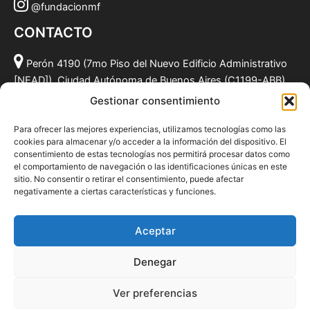
@fundacionmf
CONTACTO
Perón 4190 (7mo Piso del Nuevo Edificio Administrativo
[NEAD]), Ciudad Autónoma de Buenos Aires (C1199-ABB),
Argentina.
Gestionar consentimiento
(011) 49590381
Para ofrecer las mejores experiencias, utilizamos tecnologías como las
info@fundacionmf.org.ar
cookies para almacenar y/o acceder a la información del dispositivo. El
consentimiento de estas tecnologías nos permitirá procesar datos como
el comportamiento de navegación o las identificaciones únicas en este
sitio. No consentir o retirar el consentimiento, puede afectar
negativamente a ciertas características y funciones.
Quiénes somos
@fundacionmf
Aceptar
Politica de privacidad
Denegar
Ver preferencias
Todos los derechos © 2026 Fundación MF