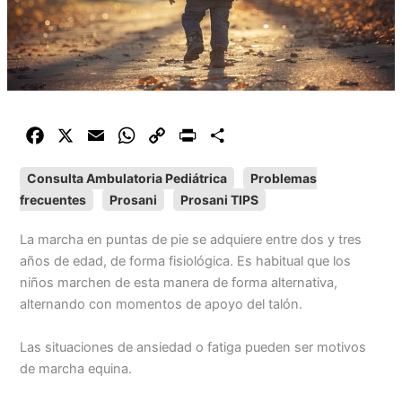
F
X
E
W
C
P
C
a
m
h
o
r
o
Consulta Ambulatoria Pediátrica
Problemas
c
a
a
p
i
m
frecuentes
Prosani
Prosani TIPS
e
i
t
y
n
p
b
l
s
L
t
a
La marcha en puntas de pie se adquiere entre dos y tres
o
A
i
r
años de edad, de forma fisiológica. Es habitual que los
o
p
n
t
niños marchen de esta manera de forma alternativa,
k
p
k
i
alternando con momentos de apoyo del talón.
r
Las situaciones de ansiedad o fatiga pueden ser motivos
de marcha equina.