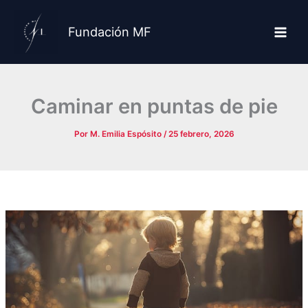
Ir
al
Fundación MF
contenido
Caminar en puntas de pie
Por
M. Emilia Espósito
/
25 febrero, 2026