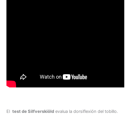
El
test de Silfverskiöld
evalua la dorsiflexión del tobillo.