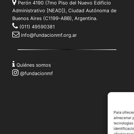
Perón 4190 (7mo Piso del Nuevo Edificio
Administrativo [NEAD]), Ciudad Autónoma de
Buenos Aires (C1199-ABB), Argentina.
(011) 49590381
info@fundacionmf.org.ar
Quiénes somos
@fundacionmf
Para ofrecer
almacenar y/
tecnologías
identificaci
afectar nega