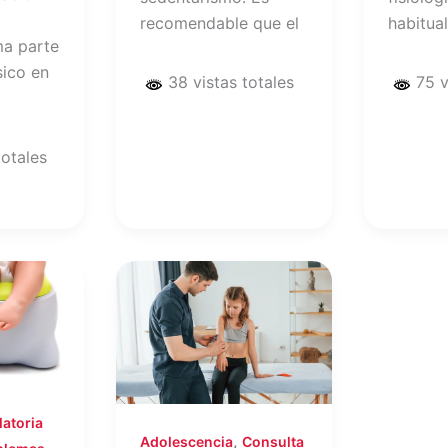
recomendable que el
habitual
ma parte
sico en
38 vistas totales
75 v
totales
atoria
,
Adolescencia
Consulta