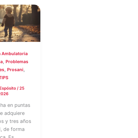
 Ambulatoria
,
ca
Problemas
,
,
es
Prosani
TIPS
 Espósito
/
25
2026
ha en puntas
se adquiere
os y tres años
, de forma
ica. Es