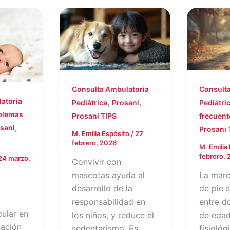
Consulta Ambulatoria
Consulta
atoria
,
,
Pediátrica
Prosani
Pediátri
blemas
Prosani TIPS
frecuent
,
sani
Prosani 
M. Emilia Espósito
/
27
febrero, 2026
M. Emilia
febrero, 
24 marzo,
Convivir con
mascotas ayuda al
La marc
desarrollo de la
de pie 
responsabilidad en
entre d
cular en
los niños, y reduce el
de edad
uación
sedentarismo. Es
fisiológ