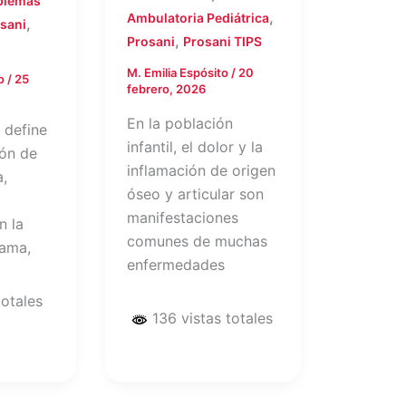
blemas
,
Ambulatoria Pediátrica
,
sani
,
Prosani
Prosani TIPS
M. Emilia Espósito
/
20
to
/
25
febrero, 2026
En la población
 define
infantil, el dolor y la
ón de
inflamación de origen
a,
óseo y articular son
manifestaciones
n la
comunes de muchas
cama,
enfermedades
totales
136 vistas totales