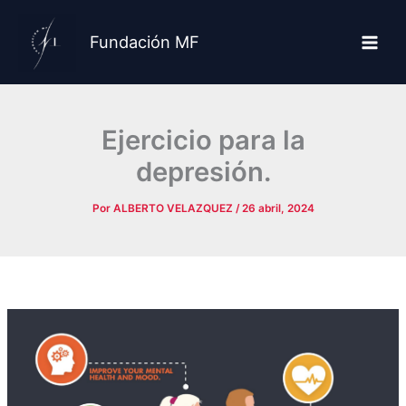
Ir
al
Fundación MF
contenido
Ejercicio para la
depresión.
Por
ALBERTO VELAZQUEZ
/
26 abril, 2024