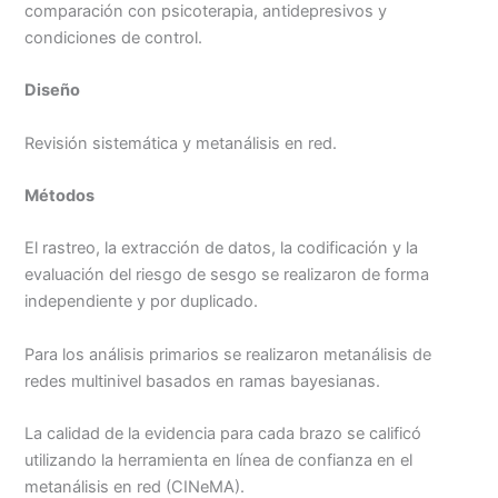
o
A
i
r
comparación con psicoterapia, antidepresivos y
o
p
n
t
condiciones de control.
k
p
k
i
r
Diseño
Revisión sistemática y metanálisis en red.
Métodos
El rastreo, la extracción de datos, la codificación y la
evaluación del riesgo de sesgo se realizaron de forma
independiente y por duplicado.
Para los análisis primarios se realizaron metanálisis de
redes multinivel basados ​​en ramas bayesianas.
La calidad de la evidencia para cada brazo se calificó
utilizando la herramienta en línea de confianza en el
metanálisis en red (CINeMA).