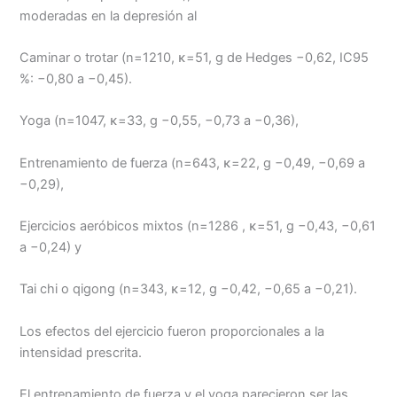
moderadas en la depresión al
Caminar o trotar (n=1210, κ=51, g de Hedges −0,62, IC95
%: −0,80 a −0,45).
Yoga (n=1047, κ=33, g −0,55, −0,73 a −0,36),
Entrenamiento de fuerza (n=643, κ=22, g −0,49, −0,69 a
−0,29),
Ejercicios aeróbicos mixtos (n=1286 , κ=51, g −0,43, −0,61
a −0,24) y
Tai chi o qigong (n=343, κ=12, g −0,42, −0,65 a −0,21).
Los efectos del ejercicio fueron proporcionales a la
intensidad prescrita.
El entrenamiento de fuerza y ​​el yoga parecieron ser las