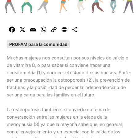
F
X
E
W
C
P
C
a
m
h
o
r
o
PROFAM para la comunidad
c
a
a
p
i
m
e
i
t
y
n
p
Muchas mujeres nos consultan por sus niveles de calcio o
b
l
s
L
t
a
de vitamina D, o para saber si conviene hacer una
o
A
i
r
densitometría (
1) y conocer el estado de sus huesos. Suele
o
p
n
t
ser una preocupación
la
osteoporosis (2)
, la prevención de
k
p
k
i
fracturas y la posibilidad de perder la independencia o de
r
ser una carga para las familias en el futuro.
La osteoporosis también se convierte en tema de
conversación entre las mujeres en la etapa de la
menopausia (3)
ya que la mayoría sabe que, en general,
con el envejecimiento y en especial con la caída de los