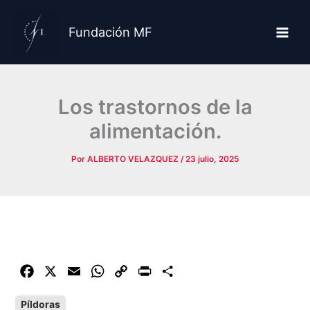
Ir
al
Fundación MF
contenido
Los trastornos de la
alimentación.
Por
ALBERTO VELAZQUEZ
/
23 julio, 2025
F
X
E
W
C
P
C
a
m
h
o
r
o
Píldoras
c
a
a
p
i
m