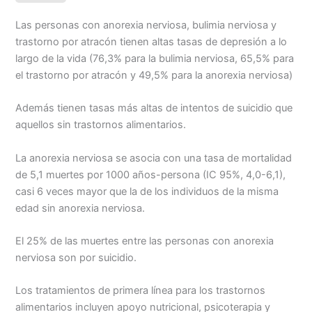
e
i
t
y
n
p
Las personas con anorexia nerviosa, bulimia nerviosa y
b
l
s
L
t
a
trastorno por atracón tienen altas tasas de depresión a lo
o
A
i
r
largo de la vida (76,3% para la bulimia nerviosa, 65,5% para
o
p
n
t
el trastorno por atracón y 49,5% para la anorexia nerviosa)
k
p
k
i
r
Además tienen tasas más altas de intentos de suicidio que
aquellos sin trastornos alimentarios.
La anorexia nerviosa se asocia con una tasa de mortalidad
de 5,1 muertes por 1000 años-persona (IC 95%, 4,0-6,1),
casi 6 veces mayor que la de los individuos de la misma
edad sin anorexia nerviosa.
El 25% de las muertes entre las personas con anorexia
nerviosa son por suicidio.
Los tratamientos de primera línea para los trastornos
alimentarios incluyen apoyo nutricional, psicoterapia y