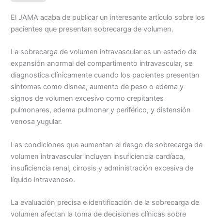
e
i
t
y
n
p
El JAMA acaba de publicar un interesante artículo sobre los
b
l
s
L
t
a
pacientes que presentan sobrecarga de volumen.
o
A
i
r
o
p
n
t
La sobrecarga de volumen intravascular es un estado de
k
p
k
i
expansión anormal del compartimento intravascular, se
r
diagnostica clínicamente cuando los pacientes presentan
síntomas como disnea, aumento de peso o edema y
signos de volumen excesivo como crepitantes
pulmonares, edema pulmonar y periférico, y distensión
venosa yugular.
Las condiciones que aumentan el riesgo de sobrecarga de
volumen intravascular incluyen insuficiencia cardíaca,
insuficiencia renal, cirrosis y administración excesiva de
líquido intravenoso.
La evaluación precisa e identificación de la sobrecarga de
volumen afectan la toma de decisiones clínicas sobre