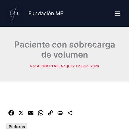
Ir
al
Fundación MF
contenido
Paciente con sobrecarga
de volumen
Por
ALBERTO VELAZQUEZ
/
2 junio, 2026
F
X
E
W
C
P
C
a
m
h
o
r
o
Píldoras
c
a
a
p
i
m