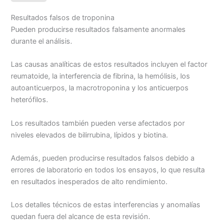
e
i
t
y
n
p
Resultados falsos de troponina
b
l
s
L
t
a
Pueden producirse resultados falsamente anormales
o
A
i
r
durante el análisis.
o
p
n
t
k
p
k
i
Las causas analíticas de estos resultados incluyen el factor
r
reumatoide, la interferencia de fibrina, la hemólisis, los
autoanticuerpos, la macrotroponina y los anticuerpos
heterófilos.
Los resultados también pueden verse afectados por
niveles elevados de bilirrubina, lípidos y biotina.
Además, pueden producirse resultados falsos debido a
errores de laboratorio en todos los ensayos, lo que resulta
en resultados inesperados de alto rendimiento.
Los detalles técnicos de estas interferencias y anomalías
quedan fuera del alcance de esta revisión.