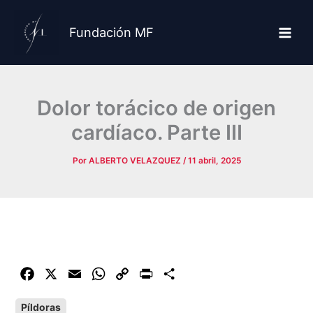
Ir
al
Fundación MF
contenido
Dolor torácico de origen
cardíaco. Parte III
Por
ALBERTO VELAZQUEZ
/
11 abril, 2025
F
X
E
W
C
P
C
a
m
h
o
r
o
Píldoras
c
a
a
p
i
m