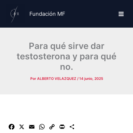
Ir
al
Fundación MF
contenido
Para qué sirve dar
testosterona y para qué
no.
Por
ALBERTO VELAZQUEZ
/
14 junio, 2025
F
X
E
W
C
P
C