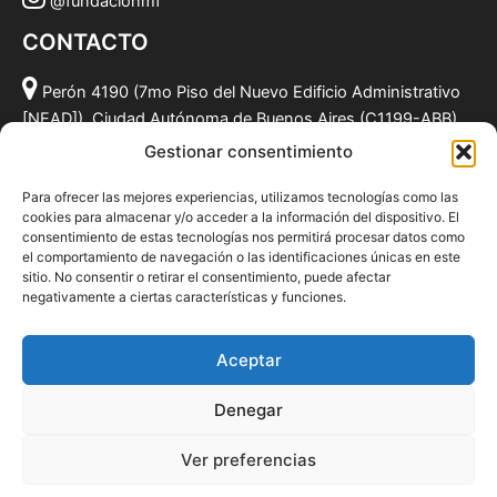
@fundacionmf
CONTACTO
Perón 4190 (7mo Piso del Nuevo Edificio Administrativo
[NEAD]), Ciudad Autónoma de Buenos Aires (C1199-ABB),
Argentina.
Gestionar consentimiento
(011) 49590381
Para ofrecer las mejores experiencias, utilizamos tecnologías como las
info@fundacionmf.org.ar
cookies para almacenar y/o acceder a la información del dispositivo. El
consentimiento de estas tecnologías nos permitirá procesar datos como
el comportamiento de navegación o las identificaciones únicas en este
sitio. No consentir o retirar el consentimiento, puede afectar
negativamente a ciertas características y funciones.
Quiénes somos
@fundacionmf
Aceptar
Politica de privacidad
Denegar
Ver preferencias
Todos los derechos © 2026 Fundación MF