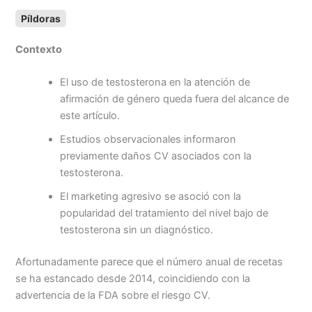
a
m
h
o
r
o
Píldoras
c
a
a
p
i
m
e
i
t
y
n
p
Contexto
b
l
s
L
t
a
o
A
i
r
El uso de testosterona en la atención de
o
p
n
t
afirmación de género queda fuera del alcance de
k
p
k
i
este artículo.
r
Estudios observacionales informaron
previamente daños CV asociados con la
testosterona.
El marketing agresivo se asoció con la
popularidad del tratamiento del nivel bajo de
testosterona sin un diagnóstico.
Afortunadamente parece que el número anual de recetas
se ha estancado desde 2014, coincidiendo con la
advertencia de la FDA sobre el riesgo CV.