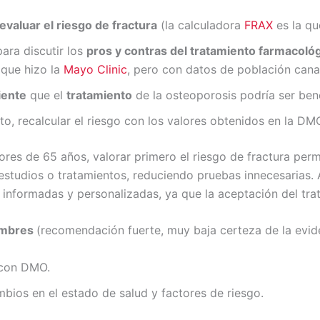
valuar el riesgo de fractura
(la calculadora
FRAX
es la qu
ara discutir los
pros y contras del tratamiento farmacológ
 que hizo la
Mayo Clinic
, pero con datos de población cana
iente
que el
tratamiento
de la osteoporosis podría ser ben
o, recalcular el riesgo con los valores obtenidos en la DMO
es de 65 años, valorar primero el riesgo de fractura permit
estudios o tratamientos, reduciendo pruebas innecesarias. 
 informadas y personalizadas, ya que la aceptación del tra
ombres
(recomendación fuerte, muy baja certeza de la evid
 con DMO.
cambios en el estado de salud y factores de riesgo.