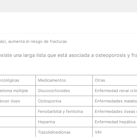
a
más), aumenta el riesgo de fracturas
iste una larga lista que está asociada a osteoporosis y f
ncológicas
Medicamentos
Otras
eloma múltiple
Glucocorticoides
Enfermedad renal cró
áncer óseo
Ciclosporina
Enfermedades malabsort
Fenobarbital y fenitoína
Enfermedades óseas 
Heparina
Enfermedad hepática
Tiazolidinedionas
VIH