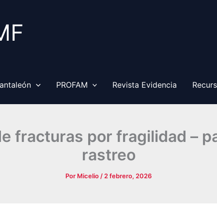
MF
antaleón
PROFAM
Revista Evidencia
Recur
 fracturas por fragilidad – p
rastreo
Por
Micelio
/
2 febrero, 2026