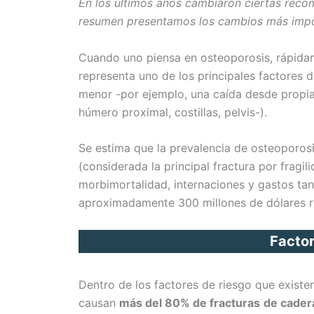
En los últimos años cambiaron ciertas recom
b
l
s
L
t
a
resumen presentamos los cambios más imp
o
A
i
r
o
p
n
t
Cuando uno piensa en osteoporosis, rápidame
k
p
k
i
representa uno de los principales factores 
r
menor -por ejemplo, una caída desde propia 
húmero proximal, costillas, pelvis-).
Se estima que la prevalencia de osteoporosi
(considerada la principal fractura por fragi
morbimortalidad, internaciones y gastos tan
aproximadamente 300 millones de dólares r
Factor
Dentro de los factores de riesgo que existen
causan
más del 80% de fracturas
de cader