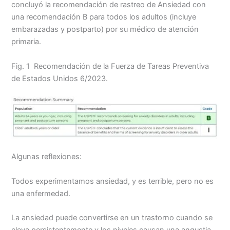
concluyó la recomendación de rastreo de Ansiedad con
o
A
i
r
una recomendación B para todos los adultos (incluye
o
p
n
t
embarazadas y postparto) por su médico de atención
k
p
k
i
primaria.
r
Fig. 1 Recomendación de la Fuerza de Tareas Preventiva
de Estados Unidos 6/2023.
Algunas reflexiones:
Todos experimentamos ansiedad, y es terrible, pero no es
una enfermedad.
La ansiedad puede convertirse en un trastorno cuando se