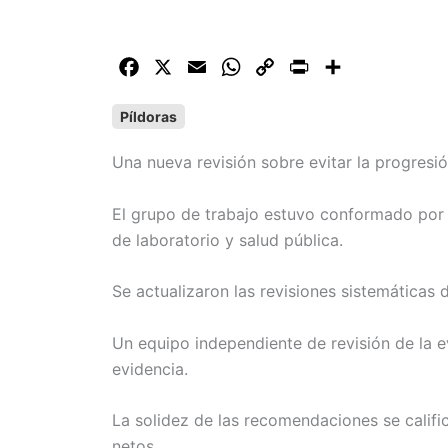
F
X
E
W
C
P
C
a
m
h
o
r
o
Píldoras
c
a
a
p
i
m
e
i
t
y
n
p
Una nueva revisión sobre evitar la progresi
b
l
s
L
t
a
o
A
i
r
El grupo de trabajo estuvo conformado por ne
o
p
n
t
de laboratorio y salud pública.
k
p
k
i
r
Se actualizaron las revisiones sistemáticas
Un equipo independiente de revisión de la evi
evidencia.
La solidez de las recomendaciones se calif
netos.