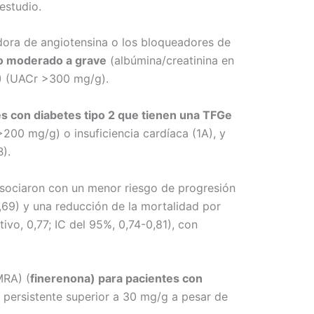
estudio.
dora de angiotensina o los bloqueadores de
to moderado a grave
(albúmina/creatinina en
B) (UACr >300 mg/g).
s con diabetes tipo 2 que tienen una TFGe
200 mg/g) o insuficiencia cardíaca (1A), y
).
asociaron con un menor riesgo de progresión
0,69) y una reducción de la mortalidad por
ivo, 0,77; IC del 95%, 0,74-0,81), con
MRA) (
finerenona) para pacientes con
 persistente superior a 30 mg/g a pesar de