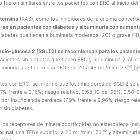
fueron similares entre los pacientes con ERC al inicio del 
otensina
(RAS), como los inhibidores de la enzima converti
arse en pacientes con diabetes y albuminuria con aumen
diabetes que tienen albuminuria moderada (2C) o grave (1
sodio-glucosa 2 (SGLT2) se recomiendan para los paciente
acientes sin diabetes que tienen ERC y albuminuria (UACr >
m2
buminuria que tienen una TFGe de 20 a 45 mL/min/1,73
(2B
tes con ERC) se informó que los inhibidores de SGLT2 se 
7% frente a 3,16%; riesgo relativo, 0,63; IC del 95%, 0,58-
or insuficiencia cardíaca (7,9% frente a 9,96%; riesgo relat
o sin diabetes.
e los receptores de mineralocorticoides no esteroideos (ns
m2
normal
, una TFGe superior a 25 mL/min/1,73
y albuminuria