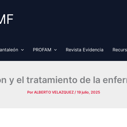
MF
antaleón
PROFAM
Revista Evidencia
Recur
ón y el tratamiento de la enfe
Por
ALBERTO VELAZQUEZ
/
19 julio, 2025