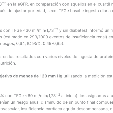
m2
3
en la eGFR, en comparación con aquellos en el cuartil 
pués de ajustar por edad, sexo, TFGe basal e ingesta diaria d
m2
es con TFGe <30 ml/min/1,73
y sin diabetes) informó un m
s (estimado en 293/1000 eventos de insuficiencia renal) e
iesgos, 0,64; IC 95%, 0,49-0,85).
en los resultados con varios niveles de ingesta de proteín
utrición.
a objetivo de menos de 120 mm Hg
utilizando la medición est
m2
28% con TFGe <60 ml/min/1,73
al inicio), los asignados a
an un riesgo anual disminuido de un punto final compuest
ovascular, insuficiencia cardíaca aguda descompensada, o