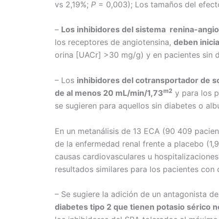
vs 2,19%;
P
= 0,003); Los tamaños del efecto 
–
Los inhibidores del sistema renina-angi
los receptores de angiotensina,
deben inici
orina [UACr] >30 mg/g) y en pacientes sin 
– Los
inhibidores del cotransportador de 
m2
de al menos 20 mL/min/1,73
y para los p
se sugieren para aquellos sin diabetes o al
En un metanálisis de 13 ECA (90 409 pacien
de la enfermedad renal frente a placebo (1,9
causas cardiovasculares u hospitalizaciones p
resultados similares para los pacientes con 
– Se sugiere la adición de un antagonista d
diabetes tipo 2 que tienen potasio sérico 