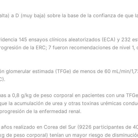
(alta) a D (muy baja) sobre la base de la confianza de que l
 evidencia 145 ensayos clínicos aleatorizados (ECA) y 232 e
ogresión de la ERC; 7 fueron recomendaciones de nivel 1, d
ación glomerular estimada (TFGe) de menos de 60 mL/min/1,7
).
teínas a 0,8 g/kg de peso corporal en pacientes con una TF
 que la acumulación de urea y otras toxinas urémicas condu
y progresión de la enfermedad renal.
años realizado en Corea del Sur (9226 participantes de 40 
g/kg de peso corporal) tenían un mayor riesgo de disminuci