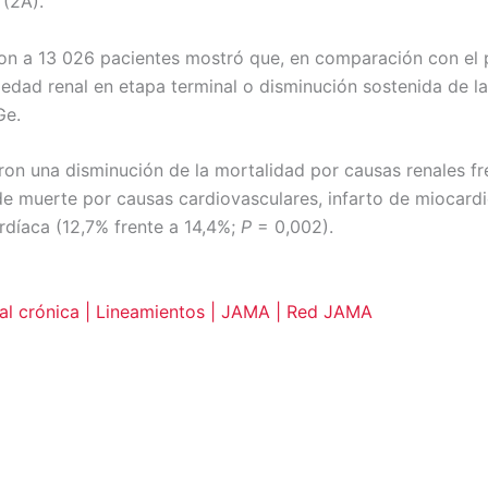
 (2A).
on a 13 026 pacientes mostró que, en comparación con el p
medad renal en etapa terminal o disminución sostenida de l
Ge.
ron una disminución de la mortalidad por causas renales fr
de muerte por causas cardiovasculares, infarto de miocard
ardíaca (12,7% frente a 14,4%;
P
= 0,002).
nal crónica | Lineamientos | JAMA | Red JAMA