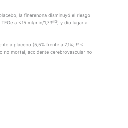
lacebo, la finerenona disminuyó el riesgo
m2
a TFGe a <15 ml/min/1,73
) y dio lugar a
ente a placebo (5,5% frente a 7,1%;
P
<
io no mortal, accidente cerebrovascular no