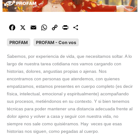
F
X
E
W
C
P
C
a
m
h
o
r
o
PROFAM
PROFAM - Con vos
c
a
a
p
i
m
e
i
t
y
n
p
Sabemos, por experiencia de vida, que necesitamos soltar. A lo
b
l
s
L
t
a
largo de nuestra tarea cotidiana nos vamos cargando con
o
A
i
r
historias, dolores, angustias propias o ajenas. Nos
o
p
n
t
encontramos con personas que atendemos, con quienes
k
p
k
i
empatizamos, estamos presentes en cuerpo completo (es decir
r
física, intelectual, emocional y espiritualmente) acompañando
sus procesos, metiéndonos en su contexto. Y si bien tenemos
técnicas para poder mantener una distancia adecuada frente al
dolor ajeno y volver a casa y seguir con nuestra vida, no
siempre nos sale como quisiéramos. Hay veces que esas
historias nos siguen, como pegadas al cuerpo.