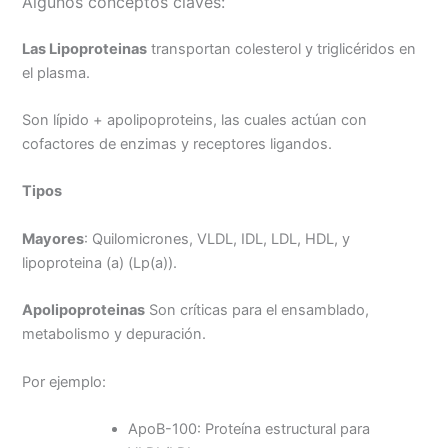
Algunos conceptos claves:
b
l
s
L
t
a
o
A
i
r
Las Lipoproteinas
transportan colesterol y triglicéridos en
o
p
n
t
el plasma.
k
p
k
i
r
Son lípido + apolipoproteins, las cuales actúan con
cofactores de enzimas y receptores ligandos.
Tipos
Mayores
: Quilomicrones, VLDL, IDL, LDL, HDL, y
lipoproteina (a) (Lp(a)).
Apolipoproteinas
Son críticas para el ensamblado,
metabolismo y depuración.
Por ejemplo:
ApoB-100: Proteína estructural para