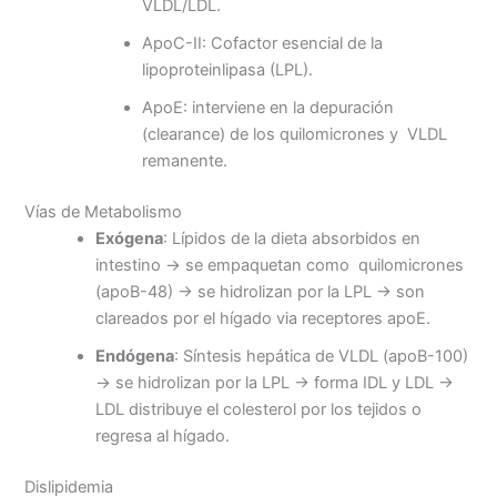
VLDL/LDL.
ApoC-II: Cofactor esencial de la
lipoproteinlipasa (LPL).
ApoE: interviene en la depuración
(clearance) de los quilomicrones y VLDL
remanente.
Vías de Metabolismo
Exógena
: Lípidos de la dieta absorbidos en
intestino → se empaquetan como quilomicrones
(apoB-48) → se hidrolizan por la LPL → son
clareados por el hígado via receptores apoE.
Endógena
: Síntesis hepática de VLDL (apoB-100)
→ se hidrolizan por la LPL → forma IDL y LDL →
LDL distribuye el colesterol por los tejidos o
regresa al hígado.
Dislipidemia