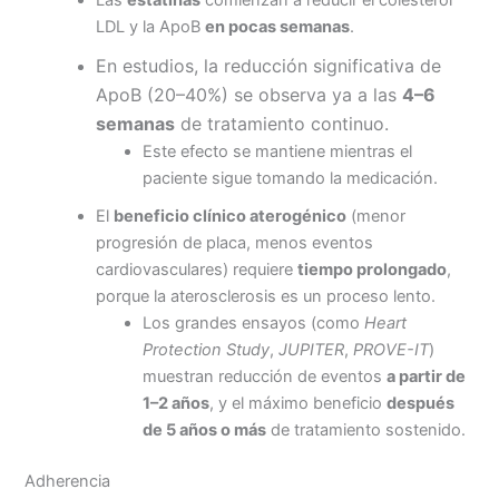
Las
estatinas
comienzan a reducir el colesterol
LDL y la ApoB
en pocas semanas
.
En estudios, la reducción significativa de
ApoB (20–40%) se observa ya a las
4–6
semanas
de tratamiento continuo.
Este efecto se mantiene mientras el
paciente sigue tomando la medicación.
El
beneficio clínico aterogénico
(menor
progresión de placa, menos eventos
cardiovasculares) requiere
tiempo prolongado
,
porque la aterosclerosis es un proceso lento.
Los grandes ensayos (como
Heart
Protection Study
,
JUPITER
,
PROVE-IT
)
muestran reducción de eventos
a partir de
1–2 años
, y el máximo beneficio
después
de 5 años o más
de tratamiento sostenido.
Adherencia