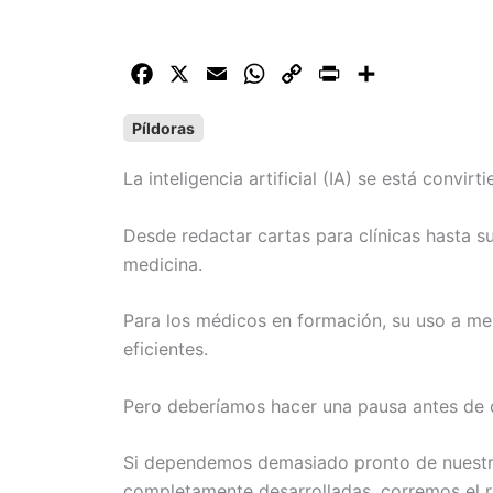
F
X
E
W
C
P
C
a
m
h
o
r
o
Píldoras
c
a
a
p
i
m
e
i
t
y
n
p
La inteligencia artificial (IA) se está convirt
b
l
s
L
t
a
o
A
i
r
Desde redactar cartas para clínicas hasta s
o
p
n
t
medicina.
k
p
k
i
r
Para los médicos en formación, su uso a m
eficientes.
Pero deberíamos hacer una pausa antes de 
Si dependemos demasiado pronto de nuestra 
completamente desarrolladas, corremos el ri