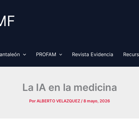
MF
antaleón
PROFAM
Revista Evidencia
Recur
La IA en la medicina
Por
ALBERTO VELAZQUEZ
/
8 mayo, 2026