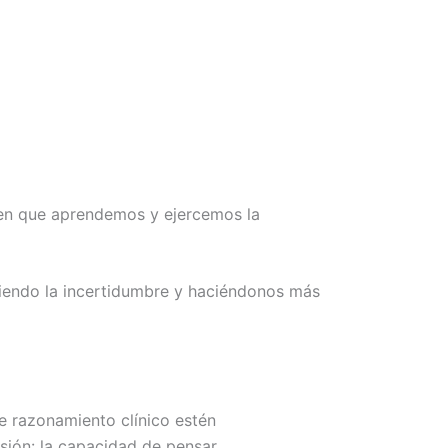
a en que aprendemos y ejercemos la
iendo la incertidumbre y haciéndonos más
e razonamiento clínico estén
sión: la capacidad de pensar.