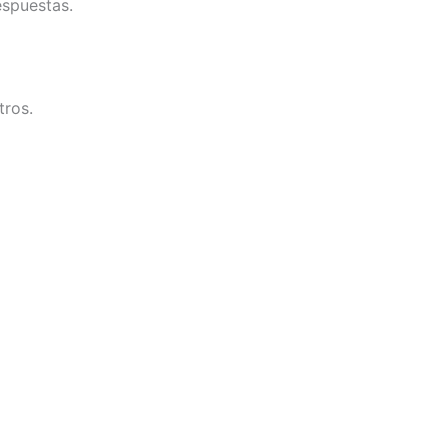
espuestas.
tros.