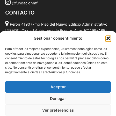
@fundacionmf
CONTACTO
Perón 4190 (7mo Piso del Nuevo Edificio Administrativo
[NEAD]), Ciudad Autónoma de Buenos Aires (C1199-ABB),
Argentina.
Gestionar consentimiento
(011) 49590381
Para ofrecer las mejores experiencias, utilizamos tecnologías como las
info@fundacionmf.org.ar
cookies para almacenar y/o acceder a la información del dispositivo. El
consentimiento de estas tecnologías nos permitirá procesar datos como
el comportamiento de navegación o las identificaciones únicas en este
sitio. No consentir o retirar el consentimiento, puede afectar
negativamente a ciertas características y funciones.
Quiénes somos
@fundacionmf
Aceptar
Politica de privacidad
Denegar
Ver preferencias
Todos los derechos © 2026 Fundación MF