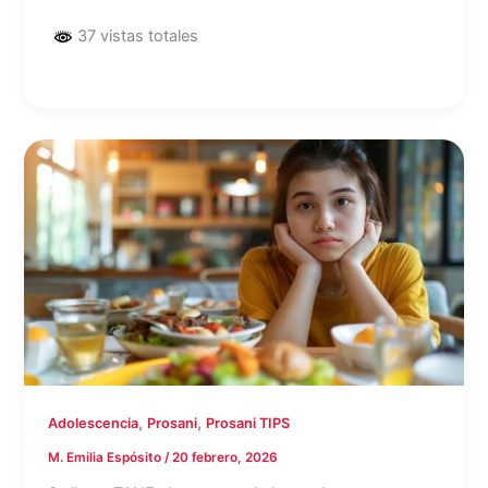
37 vistas totales
,
,
Adolescencia
Prosani
Prosani TIPS
M. Emilia Espósito
/
20 febrero, 2026